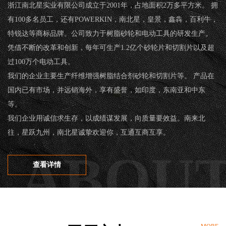
浙江南北星实业有限公司成立于2001年，占地面积2万多平方米。 拥
有100多名员工，还有POWERKIN，南北星，皇景，鑫犇，百利牛，
特锐达等商标品牌。公司致力于树脂砂轮和电动工具的研发生产。
凭借不断的改革和创新，每年可生产1.2亿个砂轮片和切割片以及超
过100万个电动工具。
我们的企业主要生产纤维增强树脂结合剂砂轮和切割片等。 产品在
国内已有市场，并远销海外，享有盛誉，如印度，东南亚和中东
等。
我们企业用诚信求生存，以成绩谋发展，向质量要效益。南来北
往，星跃九州，南北星诚挚欢迎你，互通互商互享。
查看详情