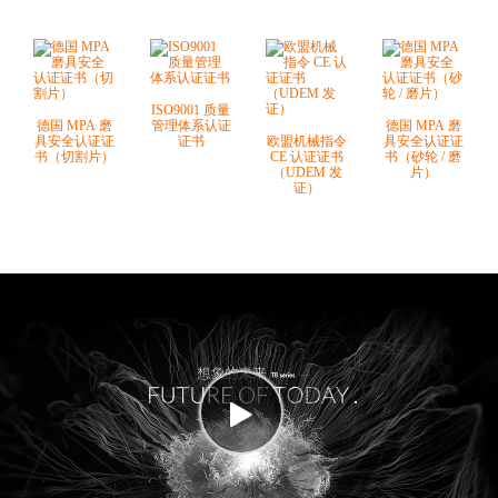
ISO9001 质量
德国 MPA 磨
管理体系认证
德国 MPA 磨
具安全认证证
证书
欧盟机械指令
具安全认证证
书（切割片）
CE 认证证书
书（砂轮 / 磨
（UDEM 发
片）
证）