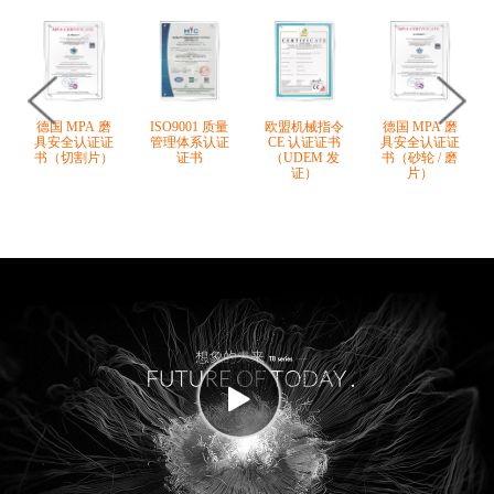
德国 MPA 磨
ISO9001 质量
欧盟机械指令
德国 MPA 磨
具安全认证证
管理体系认证
CE 认证证书
具安全认证证
书（切割片）
证书
（UDEM 发
书（砂轮 / 磨
证）
片）