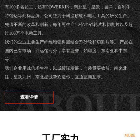
有100多名员工，还有POWERKIN，南北星，皇景，鑫犇，百利牛，
特锐达等商标品牌。公司致力于树脂砂轮和电动工具的研发生产。
欢
凭借不断的改革和创新，每年可生产1.2亿个砂轮片和切割片以及超
过100万个电动工具。
迎
我们的企业主要生产纤维增强树脂结合剂砂轮和切割片等。 产品在
国内已有市场，并远销海外，享有盛誉，如印度，东南亚和中东
登
等。
我们企业用诚信求生存，以成绩谋发展，向质量要效益。南来北
录
往，星跃九州，南北星诚挚欢迎你，互通互商互享。
查看详情
MORE
工厂实力